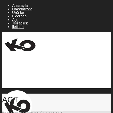
Anasayfa
Hakkımızda
Ürünler
Floorpan
Agt
Terraclick
İletişim
AGT
Kiraz Orman Ürünleri
>
Ürünler
>
AGT