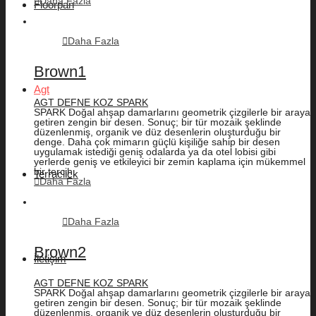
Daha Fazla
Floorpan
Daha Fazla
Brown1
Agt
AGT DEFNE KOZ SPARK
SPARK Doğal ahşap damarlarını geometrik çizgilerle bir araya
getiren zengin bir desen. Sonuç; bir tür mozaik şeklinde
düzenlenmiş, organik ve düz desenlerin oluşturduğu bir
denge. Daha çok mimarın güçlü kişiliğe sahip bir desen
uygulamak istediği geniş odalarda ya da otel lobisi gibi
yerlerde geniş ve etkileyici bir zemin kaplama için mükemmel
bir tercih.
Terraclick
Daha Fazla
Daha Fazla
Brown2
İletişim
AGT DEFNE KOZ SPARK
SPARK Doğal ahşap damarlarını geometrik çizgilerle bir araya
getiren zengin bir desen. Sonuç; bir tür mozaik şeklinde
düzenlenmiş, organik ve düz desenlerin oluşturduğu bir