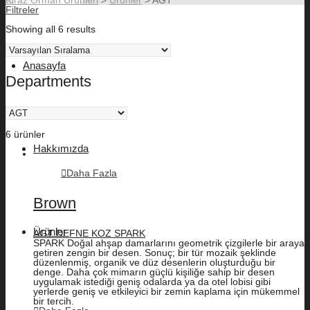
Filtreler
Showing all 6 results
Anasayfa
Departments
6 ürünler
Hakkımızda
Daha Fazla
Brown
Ürünler
AGT DEFNE KOZ SPARK
SPARK Doğal ahşap damarlarını geometrik çizgilerle bir araya
getiren zengin bir desen. Sonuç; bir tür mozaik şeklinde
düzenlenmiş, organik ve düz desenlerin oluşturduğu bir
denge. Daha çok mimarın güçlü kişiliğe sahip bir desen
uygulamak istediği geniş odalarda ya da otel lobisi gibi
yerlerde geniş ve etkileyici bir zemin kaplama için mükemmel
bir tercih.