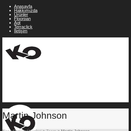
Anasayfa
Hakkımızda
Ürünler
Floorpan
Agt
Terraclick
İletişim
Martin Johnson
Kiraz Orman Ürünleri
>
Team
>
Martin Johnson