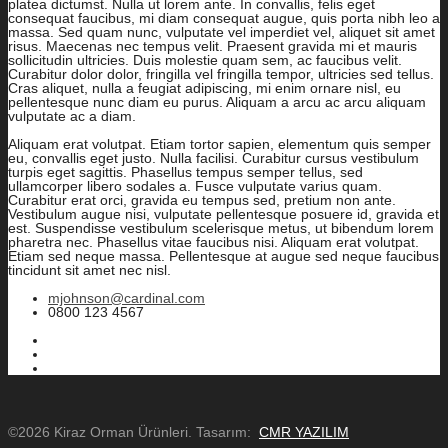
platea dictumst. Nulla ut lorem ante. In convallis, felis eget
consequat faucibus, mi diam consequat augue, quis porta nibh leo a
massa. Sed quam nunc, vulputate vel imperdiet vel, aliquet sit amet
risus. Maecenas nec tempus velit. Praesent gravida mi et mauris
sollicitudin ultricies. Duis molestie quam sem, ac faucibus velit.
Curabitur dolor dolor, fringilla vel fringilla tempor, ultricies sed tellus.
Cras aliquet, nulla a feugiat adipiscing, mi enim ornare nisl, eu
pellentesque nunc diam eu purus. Aliquam a arcu ac arcu aliquam
vulputate ac a diam.
Aliquam erat volutpat. Etiam tortor sapien, elementum quis semper
eu, convallis eget justo. Nulla facilisi. Curabitur cursus vestibulum
turpis eget sagittis. Phasellus tempus semper tellus, sed
ullamcorper libero sodales a. Fusce vulputate varius quam.
Curabitur erat orci, gravida eu tempus sed, pretium non ante.
Vestibulum augue nisi, vulputate pellentesque posuere id, gravida et
est. Suspendisse vestibulum scelerisque metus, ut bibendum lorem
pharetra nec. Phasellus vitae faucibus nisi. Aliquam erat volutpat.
Etiam sed neque massa. Pellentesque at augue sed neque faucibus
tincidunt sit amet nec nisl.
mjohnson@cardinal.com
0800 123 4567
©2026 Kiraz Orman Ürünleri. Tasarım:
CMR YAZILIM