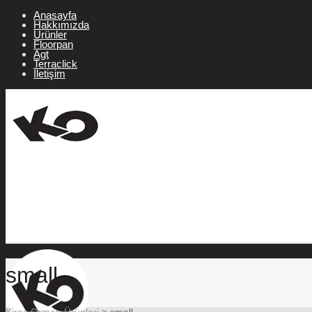
Anasayfa
Hakkımızda
Ürünler
Floorpan
Agt
Terraclick
İletişim
small
Kiraz Orman Ürünleri
>
small