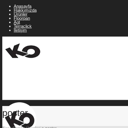
Anasayfa
Hakkımızda
Ürünler
Floorpan
Agt
Terraclick
İletişim
poster
Kiraz Orman Ürünleri
>
poster