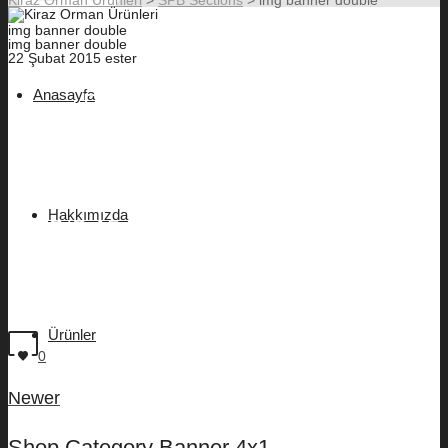
img banner double
img banner double
22 Şubat 2015
ester
Anasayfa
POST CHRISTMAS SALE
bargains to be had!
Hakkımızda
S/S 15 LOOKBOOK
see what we’re up to
Ürünler
0
Newer
Shop Category Banner 4x1