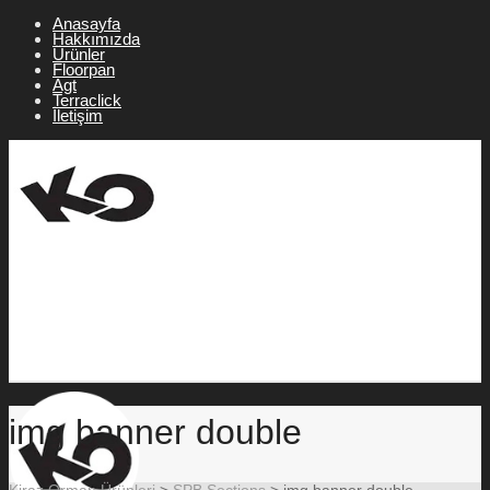
Anasayfa
Hakkımızda
Ürünler
Floorpan
Agt
Terraclick
İletişim
img banner double
Kiraz Orman Ürünleri
>
SPB Sections
>
img banner double